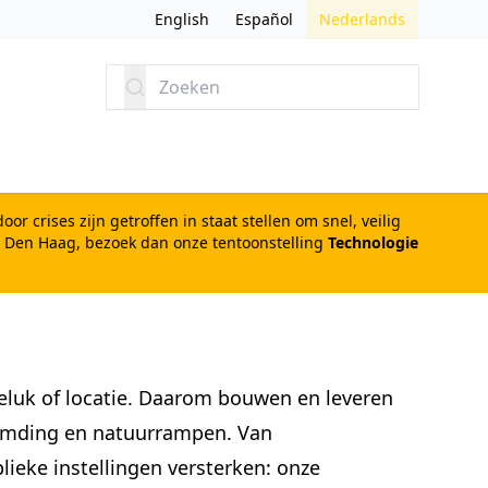
English
Español
Nederlands
Zoeken
r crises zijn getroffen in staat stellen om snel, veilig
in Den Haag, bezoek dan onze tentoonstelling
Technologie
geluk of locatie. Daarom bouwen en leveren
eemding en natuurrampen. Van
ieke instellingen versterken: onze