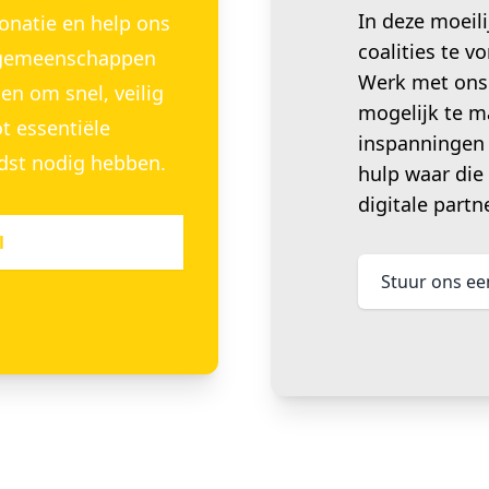
In deze moeili
natie en help ons
coalities te 
ie gemeenschappen
Werk met ons
len om snel, veilig
mogelijk te m
t essentiële
inspanningen 
rdst nodig hebben.
hulp waar die
digitale partn
l
Stuur ons ee