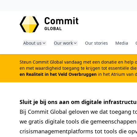
GA NAAR CONTENT
About us
Our work
Our stories
Media
Steun Commit Global vandaag met een donatie
en help o
en met waardigheid toegang te krijgen tot essentiële di
en Realiteit in het Veld Overbruggen
in het Atrium van 
Sluit je bij ons aan om digitale infrastru
Bij Commit Global geloven we dat toegang tot
we gratis digitale tools die gemeenschappe
crisismanagementplatforms tot tools die opv