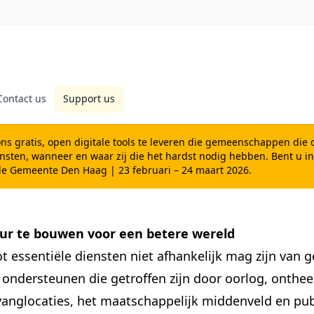
Contact us
Support us
ns gratis, open digitale tools te leveren die gemeenschappen die doo
ensten, wanneer en waar zij die het hardst nodig hebben. Bent u 
de Gemeente Den Haag | 23 februari – 24 maart 2026.
ctuur te bouwen voor een betere wereld
 essentiële diensten niet afhankelijk mag zijn van 
n ondersteunen die getroffen zijn door oorlog, onth
anglocaties, het maatschappelijk middenveld en publ