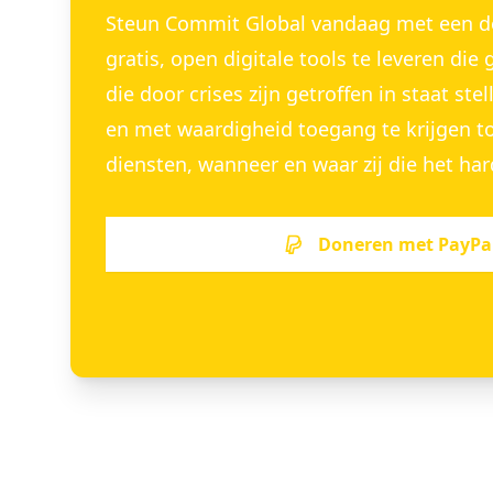
Steun Commit Global vandaag met een do
gratis, open digitale tools te leveren d
die door crises zijn getroffen in staat stel
en met waardigheid toegang te krijgen to
diensten, wanneer en waar zij die het ha
Doneren met PayPa